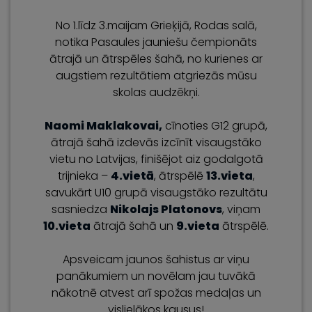
No 1.līdz 3.maijam Grieķijā, Rodas salā,
notika Pasaules jauniešu čempionāts
ātrajā un ātrspēles šahā, no kurienes ar
augstiem rezultātiem atgriezās mūsu
skolas audzēkņi.
Naomi Maklakovai,
cīnoties G12 grupā,
ātrajā šahā izdevās izcīnīt visaugstāko
vietu no Latvijas, finišējot aiz godalgotā
trijnieka –
4.vietā
, ātrspēlē
13.vieta
,
savukārt U10 grupā visaugstāko rezultātu
sasniedza
Nikolajs Platonovs
, viņam
10.vieta
ātrajā šahā un
9.vieta
ātrspēlē.
Apsveicam jaunos šahistus ar viņu
panākumiem un novēlam jau tuvākā
nākotnē atvest arī spožas medaļas un
vislielākos kausus!