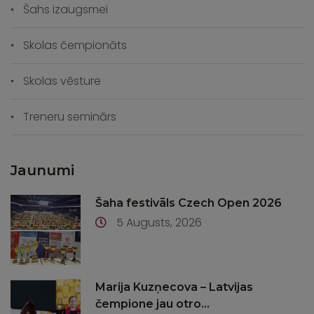
Šahs izaugsmei
Skolas čempionāts
Skolas vēsture
Treneru seminārs
Jaunumi
Šaha festivāls Czech Open 2026
5 Augusts, 2026
Marija Kuzņecova – Latvijas
čempione jau otro...