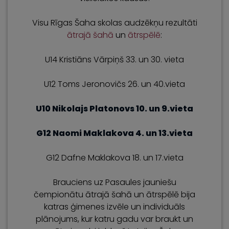
Visu Rīgas Šaha skolas audzēkņu rezultāti
ātrajā šahā
un
ātrspēlē
:
U14 Kristiāns Vārpiņš 33. un 30. vieta
U12 Toms Jeronovičs 26. un 40.vieta
U10 Nikolajs Platonovs 10. un 9.vieta
G12 Naomi Maklakova 4. un 13.vieta
G12 Dafne Maklakova 18. un 17.vieta
Brauciens uz Pasaules jauniešu
čempionātu ātrajā šahā un ātrspēlē bija
katras ģimenes izvēle un individuāls
plānojums, kur katru gadu var braukt un