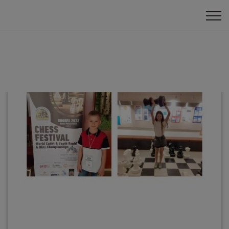
Panākumi ārzemēs
Pasaules čempionāts