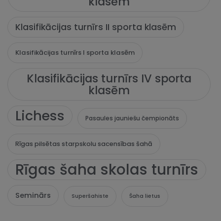
klasēm
Klasifikācijas turnīrs II sporta klasēm
Klasifikācijas turnīrs I sporta klasēm
Klasifikācijas turnīrs IV sporta
klasēm
Lichess
Pasaules jauniešu čempionāts
Rīgas pilsētas starpskolu sacensības šahā
Rīgas šaha skolas turnīrs
Seminārs
Superšahiste
Šaha lietus