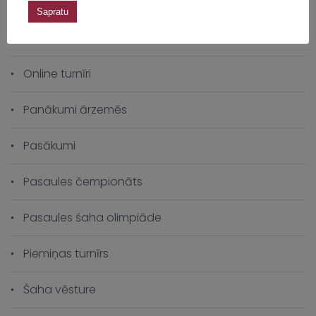
Nometnes
Sapratu
Online seminārs
Online turnīri
Panākumi ārzemēs
Pasākumi
Pasaules čempionāts
Pasaules šaha olimpiāde
Piemiņas turnīrs
Šaha vēsture