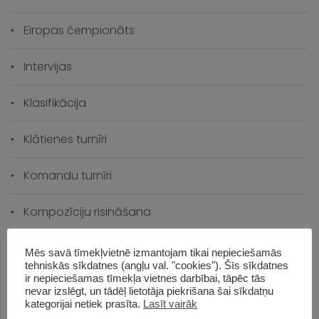
Eiropas čempionāts
Intervijas
Klasifikācija
Klātienes turnīri
Komandu turnīri
Kompozīciju risināšana
Latvijas čempionāts
Mēs savā tīmekļvietnē izmantojam tikai nepieciešamās
tehniskās sīkdatnes (angļu val. "cookies"). Šīs sīkdatnes
ir nepieciešamas tīmekļa vietnes darbībai, tāpēc tās
Līdzjūtības
nevar izslēgt, un tādēļ lietotāja piekrišana šai sīkdatņu
kategorijai netiek prasīta.
Lasīt vairāk