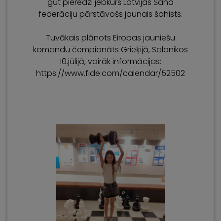
gūt pieredzi jebkurš Latvijas Šaha
federāciju pārstāvošs jaunais šahists.
Tuvākais plānots Eiropas jauniešu
komandu čempionāts Grieķijā, Salonikos
10.jūlijā, vairāk informācijas:
https://www.fide.com/calendar/52502