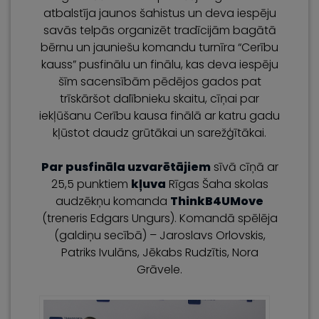
atbalstīja jaunos šahistus un deva iespēju
savās telpās organizēt tradīcijām bagātā
bērnu un jauniešu komandu turnīra “Cerību
kauss” pusfinālu un finālu, kas deva iespēju
šīm sacensībām pēdējos gados pat
trīskāršot dalībnieku skaitu, cīņai par
iekļūšanu Cerību kausa finālā ar katru gadu
kļūstot daudz grūtākai un sarežģītākai.
Par pusfināla uzvarētājiem
sīvā cīņā ar
25,5 punktiem
kļuva
Rīgas Šaha skolas
audzēkņu komanda
ThinkB4UMove
(treneris Edgars Ungurs). Komandā spēlēja
(galdiņu secībā) – Jaroslavs Orlovskis,
Patriks Ivulāns, Jēkabs Rudzītis, Nora
Grāvele.