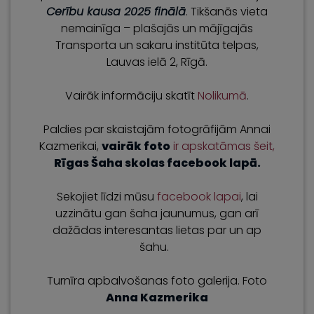
Cerību kausa 2025 finālā
. Tikšanās vieta
nemainīga – plašajās un mājīgajās
Transporta un sakaru institūta telpas,
Lauvas ielā 2, Rīgā.
Vairāk informāciju skatīt
Nolikumā
.
Paldies par skaistajām fotogrāfijām Annai
Kazmerikai,
vairāk foto
ir apskatāmas šeit,
Rīgas Šaha skolas facebook lapā
.
Sekojiet līdzi mūsu
facebook lapai
, lai
uzzinātu gan šaha jaunumus, gan arī
dažādas interesantas lietas par un ap
šahu.
Turnīra apbalvošanas foto galerija. Foto
Anna Kazmerika