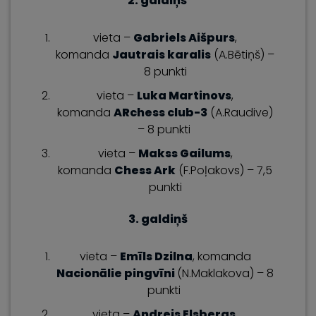
2. galdiņš
vieta –
Gabriels Aišpurs
,
komanda
Jautrais karalis
(A.Bētiņš) –
8 punkti
vieta –
Luka Martinovs
,
komanda
ARchess club-3
(A.Raudive)
– 8 punkti
vieta –
Makss Gailums
,
komanda
Chess Ark
(F.Poļakovs) – 7,5
punkti
3. galdiņš
vieta –
Emīls Dzilna
, komanda
Nacionālie pingvīni
(N.Maklakova) – 8
punkti
vieta –
Andrejs Elsbergs
,