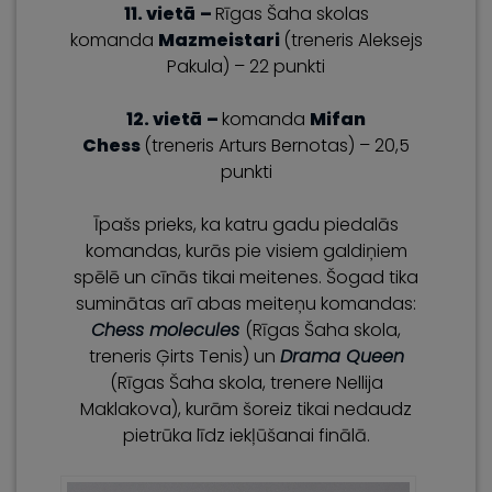
11. vietā
–
Rīgas Šaha skolas
komanda
Mazmeistari
(treneris Aleksejs
Pakula) – 22 punkti
12. vietā
–
komanda
Mifan
Chess
(treneris Arturs Bernotas) – 20,5
punkti
Īpašs prieks, ka katru gadu piedalās
komandas, kurās pie visiem galdiņiem
spēlē un cīnās tikai meitenes. Šogad tika
suminātas arī abas meiteņu komandas:
Chess molecules
(Rīgas Šaha skola,
treneris Ģirts Tenis) un
Drama Queen
(Rīgas Šaha skola, trenere Nellija
Maklakova), kurām šoreiz tikai nedaudz
pietrūka līdz iekļūšanai finālā.