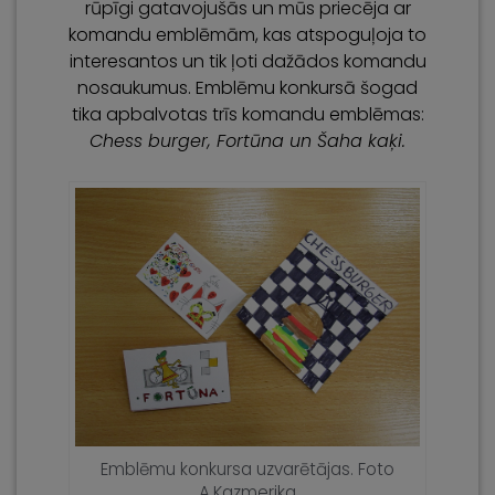
rūpīgi gatavojušās un mūs priecēja ar
komandu emblēmām, kas atspoguļoja to
interesantos un tik ļoti dažādos komandu
nosaukumus. Emblēmu konkursā šogad
tika apbalvotas trīs komandu emblēmas:
Chess burger, Fortūna un Šaha kaķi.
Emblēmu konkursa uzvarētājas. Foto
A.Kazmerika