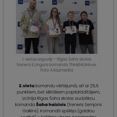
1. vietas ieguvēji – Rīgas Šaha skolas
trenera E.Ungura komanda ThinkB4UMove.
Foto A.Kazmerika
2.vietu
komandu vērtējumā, arī ar 25,5
punktiem, bet sliktākiem papildrādītājiem,
izcīnīja Rīgas Šaha skolas audzēkņu
komanda
Šaha haizivis
(treneris Semjons
Galkins). Komandā spēlēja (galdiņu