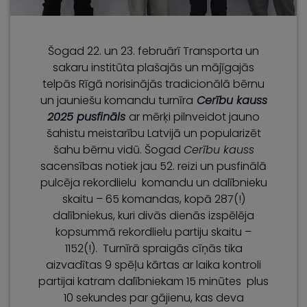
Šogad 22. un 23. februārī Transporta un
sakaru institūta plašajās un mājīgajās
telpās Rīgā norisinājās tradicionālā bērnu
un jauniešu komandu turnīra
Cerību kauss
2025 pusfināls
ar mērķi pilnveidot jauno
šahistu meistarību Latvijā un popularizēt
šahu bērnu vidū. Šogad
Cerību kauss
sacensības notiek jau 52. reizi un pusfinālā
pulcēja rekordlielu komandu un dalībnieku
skaitu – 65 komandas, kopā 287(!)
dalībniekus, kuri divās dienās izspēlēja
kopsummā rekordlielu partiju skaitu –
1152(!). Turnīrā spraigās cīņās tika
aizvadītas 9 spēļu kārtas ar laika kontroli
partijai katram dalībniekam 15 minūtes plus
10 sekundes par gājienu, kas deva