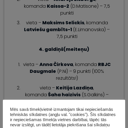
komanda
Kaissa-2
(D.Matisone) – 7,5
punkti
vieta –
Maksims Selickis
, komanda
Latviešu gambīts-1
(E.Limanovska) –
7,5 punkti
4. galdiņš(meiteņu)
vieta –
Anna Čirkova
, komanda
RBJC
Daugmale
(P.Ni) – 9 punkti (100%
rezultāts!)
vieta –
Keitija Lazdiņa
,
komanda
Šaha haizivis
(S.Galkins) –
8,5 punkti
Mēs savā tīmekļvietnē izmantojam tikai nepieciešamās
vieta –
Tifānija Bella Jakabsone
,
tehniskās sīkdatnes (angļu val. "cookies"). Šīs sīkdatnes
komanda
Mifan Chess
(A. Bernotas) – 8
ir nepieciešamas tīmekļa vietnes darbībai, tāpēc tās
punkti
nevar izslēgt, un tādēļ lietotāja piekrišana šai sīkdatņu