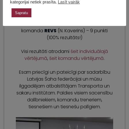
kategorijai netiek prasīta.
Lasīt vairāk
Labākais rezervists:
Sapratu
Zēniem –
Edvards Ladiševs
,
komanda
REVS
(N. Kaverins) – 9 punkti
(100% rezultāts!)
Visi rezultāti atrodami
šeit individuālajā
vērtējumā
,
šeit komandu vērtējumā
.
Esam priecīgi un pateicīgi par sadarbību
Latvijas Šaha federācijai un mūsu
ilggadējam atbalstītājam Transporta un
sakaru institūtam. Paldies visiem sacensību
dalībniekiem, komandu treneriem,
tiesnešiem un tiesnešu palīgiem.