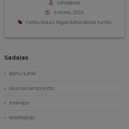
Bērnu turnīri
Eiropas čempionāts
Intervijas
Klasifikācija
Klātienes turnīri
Komandu turnīri
Kompozīciju risināšana
Latvijas čempionāts
Līdzjūtības