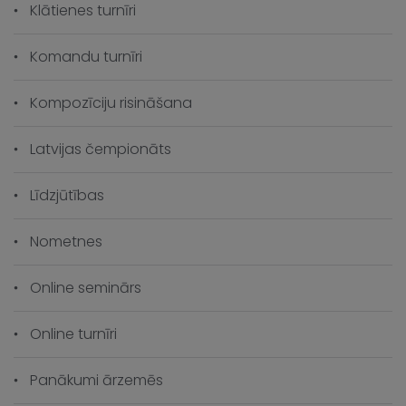
Nometnes
Online seminārs
Online turnīri
Panākumi ārzemēs
Pasākumi
Pasaules čempionāts
Pasaules šaha olimpiāde
Piemiņas turnīrs
Šaha vēsture