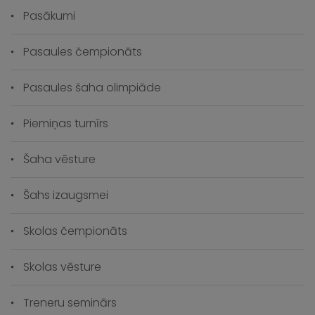
Šahs izaugsmei
Skolas čempionāts
Skolas vēsture
Treneru seminārs
Jaunumi
Šaha festivāls Czech Open 2026
5 Augusts, 2026
Marija Kuzņecova – Latvijas