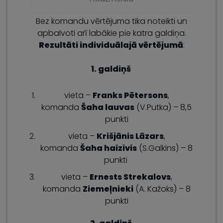
Bez komandu vērtējuma tika noteikti un
apbalvoti arī labākie pie katra galdiņa.
Rezultāti individuālajā vērtējumā
:
1. galdiņš
vieta –
Franks Pētersons
,
komanda
Šaha lauvas
(V.Putka) – 8,5
punkti
vieta –
Krišjānis Lāzars
,
komanda
Šaha haizivis
(S.Galkins) – 8
punkti
vieta –
Ernests Strekalovs
,
komanda
Ziemeļnieki
(A. Kažoks) – 8
punkti