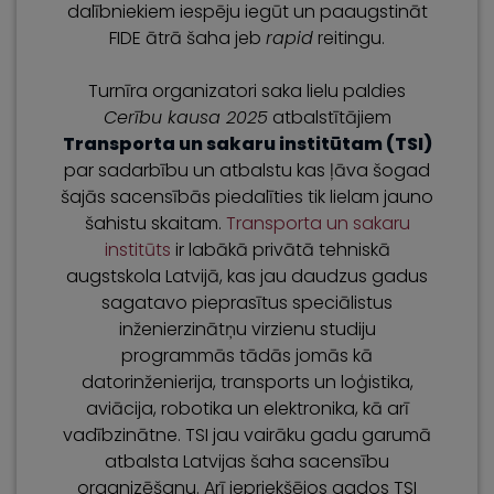
dalībniekiem iespēju iegūt un paaugstināt
FIDE ātrā šaha jeb
rapid
reitingu.
Turnīra organizatori saka lielu paldies
Cerību kausa 2025
atbalstītājiem
Transporta un sakaru institūtam (TSI)
par sadarbību un atbalstu kas ļāva šogad
šajās sacensībās piedalīties tik lielam jauno
šahistu skaitam.
Transporta un sakaru
institūts
ir labākā privātā tehniskā
augstskola Latvijā, kas jau daudzus gadus
sagatavo pieprasītus speciālistus
inženierzinātņu virzienu studiju
programmās tādās jomās kā
datorinženierija, transports un loģistika,
aviācija, robotika un elektronika, kā arī
vadībzinātne. TSI jau vairāku gadu garumā
atbalsta Latvijas šaha sacensību
organizēšanu. Arī iepriekšējos gados TSI