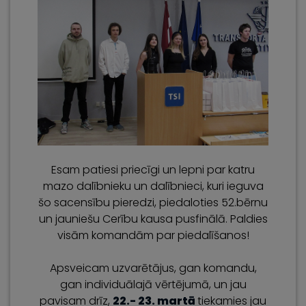
Esam patiesi priecīgi un lepni par katru
mazo dalībnieku un dalībnieci, kuri ieguva
šo sacensību pieredzi, piedaloties 52.bērnu
un jauniešu Cerību kausa pusfinālā. Paldies
visām komandām par piedalīšanos!
Apsveicam uzvarētājus, gan komandu,
gan individuālajā vērtējumā, un jau
pavisam drīz,
22.- 23. martā
tiekamies jau