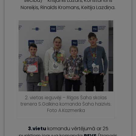
secībā) – Krišjānis Lāzars, Konstantīns
Noreiķis, Rinalds Kromans, Keitija Lazdiņa.
2. vietas ieguvēji – Rīgas Šaha skolas
trenera S.Galkina komanda Šaha haizivis.
Foto A.Kazmerika
3.vietu
komandu vērtējumā ar 25
punktiem ieguva komanda
REVS
(treneris