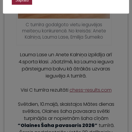
Sapratu
C turnīra godalgoto vietu ieguvējas
meiteņu konkurencē. No kreisās: Anete
Kalniņa, Lauma Lase, Emilija Šumeiko
Lauma Lase un Anete Kalniņa izpildīja arī
4.sporta klasi. Jāatzīmē, ka Lauma ieguva
pārsteiguma balvu kā ātrākās uzvaras
ieguvēja A turnīrā.
Visi C turnīra rezultāti
chess-results.com
Svētdien, 10.maijā, skaistajos Mātes dienas
svētkos, Olaines šaha pavasara svētki
turpinājās ar nopietnām šaha cīņām
“Olaines Šaha pavasaris 2026”
turnīrā.