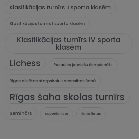
Klasifikācijas turnīrs II sporta klasēm
Klasifikācijas turnīrs I sporta klasēm
Klasifikācijas turnīrs IV sporta
klasēm
Lichess
Pasaules jauniešu čempionāts
Rīgas pilsētas starpskolu sacensības šahā
Rīgas šaha skolas turnīrs
Seminārs
Superšahiste
Šaha lietus