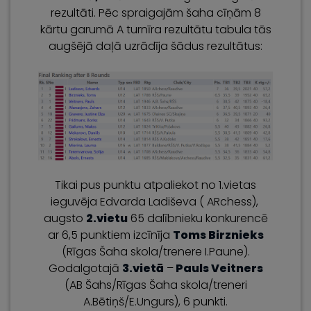
rezultāti. Pēc spraigajām šaha cīņām 8
kārtu garumā A turnīra rezultātu tabula tās
augšējā daļā uzrādīja šādus rezultātus:
Tikai pus punktu atpaliekot no 1.vietas
ieguvēja Edvarda Ladiševa ( ARchess),
augsto
2.vietu
65 dalībnieku konkurencē
ar 6,5 punktiem izcīnīja
Toms Birznieks
(Rīgas Šaha skola/trenere I.Paune).
Godalgotajā
3.vietā
–
Pauls Veitners
(AB Šahs/Rīgas Šaha skola/treneri
A.Bētiņš/E.Ungurs), 6 punkti.