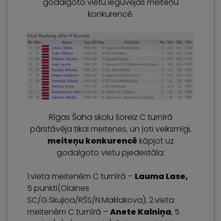
godalgoto vietu ieguvējas meiteņu
konkurencē.
Rīgas Šaha skolu šoreiz C turnīrā
pārstāvēja tikai meitenes, un ļoti veiksmīgi,
meiteņu konkurencē
kāpjot uz
godalgoto vietu pjedestāla:
1.vieta meitenēm C turnīrā –
Lauma Lase,
5 punkti(Olaines
SC/G.Skujiņa/RŠS/N.Maklakova), 2.vieta
meitenēm C turnīrā –
Anete Kalniņa
, 5