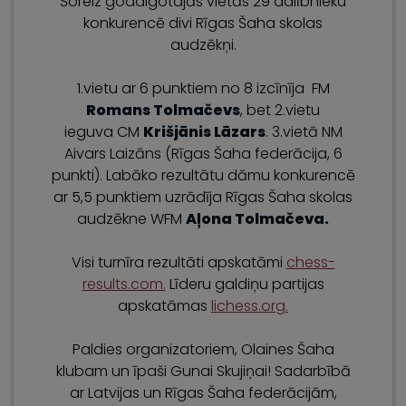
Šoreiz godalgotajās vietās 29 dalībnieku
konkurencē divi Rīgas Šaha skolas
audzēkņi.
1.vietu ar 6 punktiem no 8 izcīnīja FM
Romans Tolmačevs
, bet 2.vietu
ieguva CM
Krišjānis Lāzars
. 3.vietā NM
Aivars Laizāns (Rīgas Šaha federācija, 6
punkti). Labāko rezultātu dāmu konkurencē
ar 5,5 punktiem uzrādīja Rīgas Šaha skolas
audzēkne WFM
Aļona Tolmačeva.
Visi turnīra rezultāti apskatāmi
chess-
results.com.
Līderu galdiņu partijas
apskatāmas
lichess.org.
Paldies organizatoriem, Olaines Šaha
klubam un īpaši Gunai Skujiņai! Sadarbībā
ar Latvijas un Rīgas Šaha federācijām,