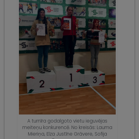
A turnīra godalgoto vietu ieguvējas
meiteņu konkurencē. No kreisās: Lauma
Mieriņa, Elza Justīne Grāvere, Sofija