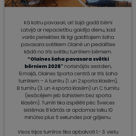
Kā katru pavasari, arī šajā gadā bērni
Latvijā ar nepacietību gaidīja dienu, kad
varēs pieteikties tik ilgi gaidītajiem šaha
pavasara svētkiem Olainē un piedalīties
kādā no trīs svētku turnīriem bērniem.
“Olaines šaha pavasara svētki
bērniem 2026″
norisinājās sestdien,
9.maijā, Olaines Sporta centrā ar trīs šaha
turnīriem – A turnīru (1. un 2.sporta klasēm),
B turnīru (3. un 4.sporta klasēm) un C turnīru
(iesācējiem jeb šahistiem bez sporta
klasēm). Turnīri tika izspēlēti pēc Šveices
sistēmas 8 kārtās ar apdomas laiku 10
minūtes plus 5 sekundes par gājienu.
Visos trijos turnīros tika apbalvoti 1.- 3. vietu