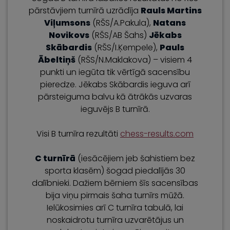
pārstāvjiem turnīrā uzrādīja
Rauls Martins
Viļumsons
(RŠS/A.Pakula),
Natans
Novikovs
(RŠS/AB Šahs)
Jēkabs
Skābardis
(RŠS/I.Ķempele),
Pauls
Ābeltiņš
(RŠS/N.Maklakova) – visiem 4
punkti un iegūta tik vērtīgā sacensību
pieredze. Jēkabs Skābardis ieguva arī
pārsteiguma balvu kā ātrākās uzvaras
ieguvējs B turnīrā.
Visi B turnīra rezultāti
chess-results.com
C turnīrā
(iesācējiem jeb šahistiem bez
sporta klasēm) šogad piedalījās 30
dalībnieki. Dažiem bērniem šīs sacensības
bija viņu pirmais šaha turnīrs mūžā.
Ielūkosimies arī C turnīra tabulā, lai
noskaidrotu turnīra uzvarētājus un