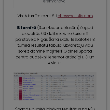
Teremranova
Visi A turnīra rezultāti
chess-results.com
B turnīrā
(3.un 4.sporta klasēm) šogad
piedalījās 66 dalībnieki, no kuriem 11
pārstāvēja Rīgas Šaha skolu. Ieskatoties B
turnīra rezultātu tabulā, uzvarētāju vidū
šoreiz dominē mājinieki, Olaines Sporta
centra audzēkņi, ieņemot attiecīgi 1., 3. un
4.vietu:
Šogad B turnīrā labākos rezultātus no RŠS