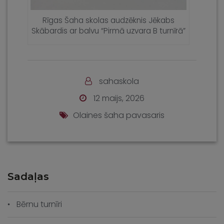
Rīgas Šaha skolas audzēknis Jēkabs
Skābardis ar balvu “Pirmā uzvara B turnīrā”
sahaskola
12 maijs, 2026
Olaines šaha pavasaris
Sadaļas
Bērnu turnīri