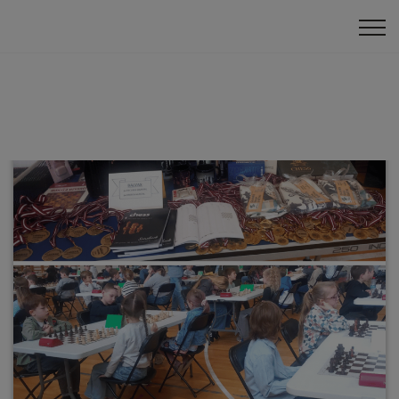
Bērnu turnīri
Klātienes turnīri