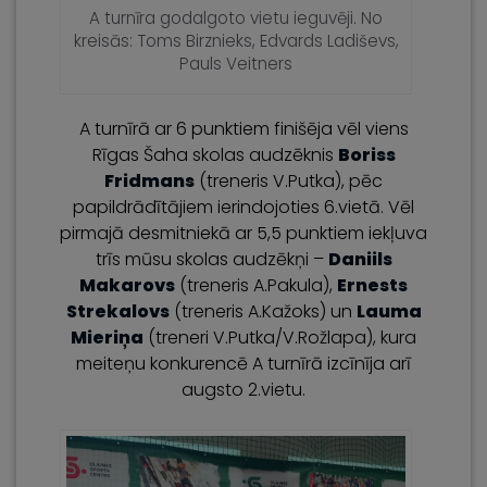
A turnīra godalgoto vietu ieguvēji. No
kreisās: Toms Birznieks, Edvards Ladiševs,
Pauls Veitners
A turnīrā ar 6 punktiem finišēja vēl viens
Rīgas Šaha skolas audzēknis
Boriss
Fridmans
(treneris V.Putka), pēc
papildrādītājiem ierindojoties 6.vietā. Vēl
pirmajā desmitniekā ar 5,5 punktiem iekļuva
trīs mūsu skolas audzēkņi –
Daniils
Makarovs
(treneris A.Pakula),
Ernests
Strekalovs
(treneris A.Kažoks) un
Lauma
Mieriņa
(treneri V.Putka/V.Rožlapa), kura
meiteņu konkurencē A turnīrā izcīnīja arī
augsto 2.vietu.