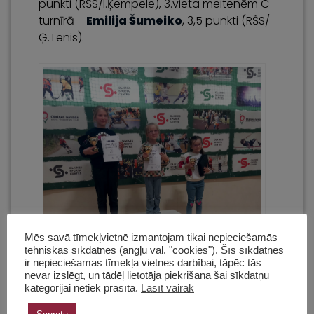
punkti (RŠS/I.Ķempele), 3.vieta meitenēm C
turnīrā –
Emilija Šumeiko
, 3,5 punkti (RŠS/
Ģ.Tenis).
Mēs savā tīmekļvietnē izmantojam tikai nepieciešamās
tehniskās sīkdatnes (angļu val. "cookies"). Šīs sīkdatnes
ir nepieciešamas tīmekļa vietnes darbībai, tāpēc tās
nevar izslēgt, un tādēļ lietotāja piekrišana šai sīkdatņu
kategorijai netiek prasīta.
Lasīt vairāk