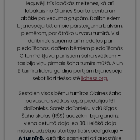
ieguvēji, trīs labākās meitenes, kā arī
labākais no Olaines Sporta centra un
labākie pa vecuma grupām. Dalībniekiem
bija iespēja tikt arī pie pārsteiguma balvām,
piemēram, par ātrāko uzvaru turnīrā. Visi
dalībnieki saņēma arī medaļas par
piedalīšanos, dažiem bērniem piedalīšanās
C turnīrā kļuva par īstiem šaha svētkiem –
tas bija viņu pirmais šaha turnīrs mūžā. A un
B turnīra līderu galdiņu partijām bija iespēja
sekot līdzi tiešsaistē
lichess.org.
Sestdien visos bērnu turnīros Olaines šaha
pavasara svētkos kopā piedalījās 161
dalībnieks. Šoreiz dalībnieku vidū Rīgas
Šaha skolas (RŠS) audzēkņi bija gandrīz
viena ceturtā daļa jeb 38. Lielākā daļa
mūsu audzēkņu startēja tieši spēcīgākajā –
A turnīrā,
kurā tika sasniegti arī augstākie