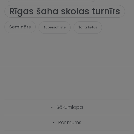
Rīgas šaha skolas turnīrs
Seminārs
Superšahiste
Šaha lietus
Sākumlapa
Par mums