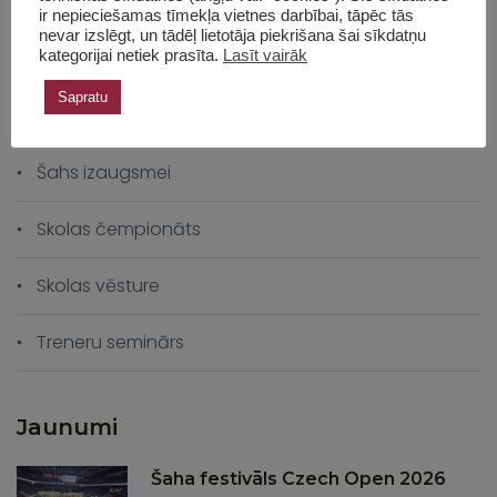
Pasaules šaha olimpiāde
ir nepieciešamas tīmekļa vietnes darbībai, tāpēc tās
nevar izslēgt, un tādēļ lietotāja piekrišana šai sīkdatņu
Piemiņas turnīrs
kategorijai netiek prasīta.
Lasīt vairāk
Sapratu
Šaha vēsture
Šahs izaugsmei
Skolas čempionāts
Skolas vēsture
Treneru seminārs
Jaunumi
Šaha festivāls Czech Open 2026