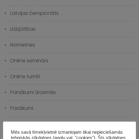
Latvijas čempionāts
Līdzjūtības
Nometnes
Online seminārs
Online turnīri
Panākumi ārzemēs
Pasākumi
Pasaules čempionāts
Mēs savā tīmekļvietnē izmantojam tikai nepieciešamās
tehniskās sīkdatnes (angļu val. "cookies"). Šīs sīkdatnes