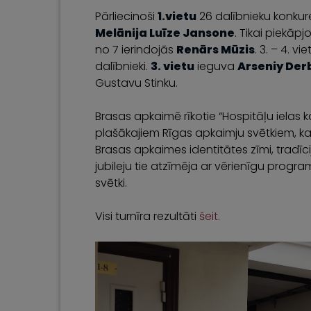
Pārliecinoši
1.vietu
26 dalībnieku konkur
Melānija Luīze Jansone
. Tikai piekāpj
no 7 ierindojās
Renārs Mūzis
. 3. – 4. v
dalībnieki.
3. vietu
ieguva
Arseniy Der
Gustavu Stinku.
Brasas apkaimē rīkotie “Hospitāļu ielas k
plašākajiem Rīgas apkaimju svētkiem, kas
Brasas apkaimes identitātes zīmi, trad
jubileju tie atzīmēja ar vērienīgu pro
svētki.
Visi turnīra rezultāti
šeit.