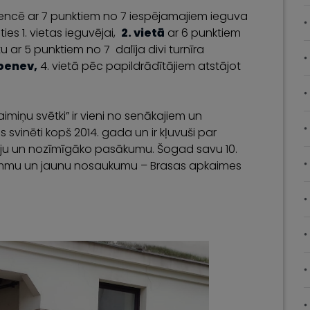
encē ar 7 punktiem no 7 iespējamajiem ieguva
oties 1. vietas ieguvējai,
2. vietā
ar 6 punktiem
ietu ar 5 punktiem no 7 dalīja divi turnīra
benev,
4. vietā pēc papildrādītājiem atstājot
aimiņu svētki” ir vieni no senākajiem un
 svinēti kopš 2014. gada un ir kļuvuši par
īciju un nozīmīgāko pasākumu. Šogad savu 10.
grammu un jaunu nosaukumu – Brasas apkaimes