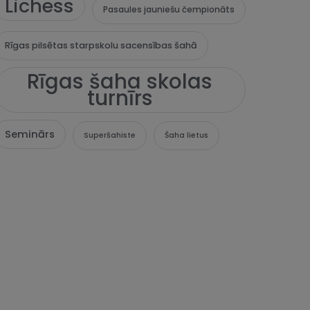
Lichess
Pasaules jauniešu čempionāts
Rīgas pilsētas starpskolu sacensības šahā
Rīgas šaha skolas
turnīrs
Seminārs
Superšahiste
Šaha lietus