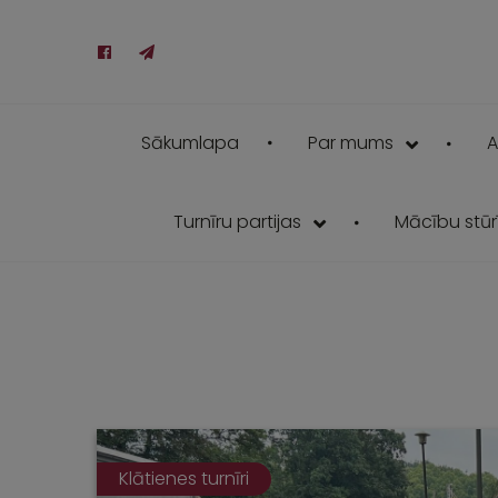
Sākumlapa
Par mums
A
Turnīru partijas
Mācību stūrī
Klātienes turnīri