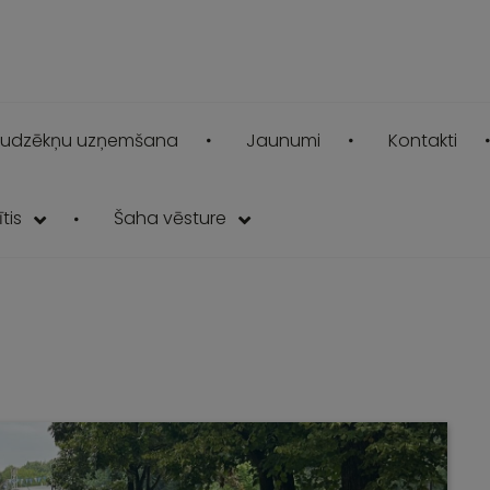
udzēkņu uzņemšana
Jaunumi
Kontakti
tis
Šaha vēsture