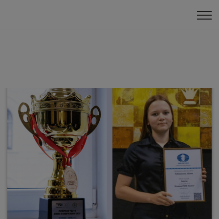
Šahs izaugsmei