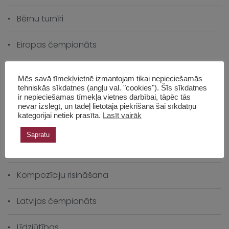
Bērnu turnīri
Eiropas čempionāts
Intervijas
Mēs savā tīmekļvietnē izmantojam tikai nepieciešamās
tehniskās sīkdatnes (angļu val. "cookies"). Šīs sīkdatnes
Klasifikācija
ir nepieciešamas tīmekļa vietnes darbībai, tāpēc tās
nevar izslēgt, un tādēļ lietotāja piekrišana šai sīkdatņu
kategorijai netiek prasīta.
Lasīt vairāk
Klātienes turnīri
Sapratu
Komandu turnīri
Kompozīciju risināšana
Latvijas čempionāts
Līdzjūtības