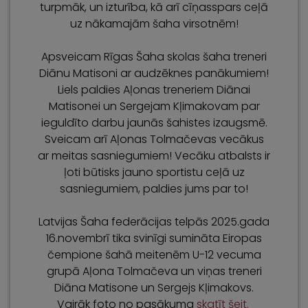
turpmāk, un izturība, kā arī cīņasspars ceļā
uz nākamajām šaha virsotnēm!
Apsveicam Rīgas Šaha skolas šaha treneri
Diānu Matisoni ar audzēknes panākumiem!
Liels paldies Aļonas treneriem Diānai
Matisonei un Sergejam Kļimakovam par
ieguldīto darbu jaunās šahistes izaugsmē.
Sveicam arī Aļonas Tolmačevas vecākus
ar meitas sasniegumiem! Vecāku atbalsts ir
ļoti būtisks jauno sportistu ceļā uz
sasniegumiem, paldies jums par to!
Latvijas Šaha federācijas telpās 2025.gada
16.novembrī tika svinīgi sumināta Eiropas
čempione šahā meitenēm U-12 vecuma
grupā Aļona Tolmačeva un viņas treneri
Diāna Matisone un Sergejs Kļimakovs.
Vairāk foto no pasākuma
skatīt šeit.