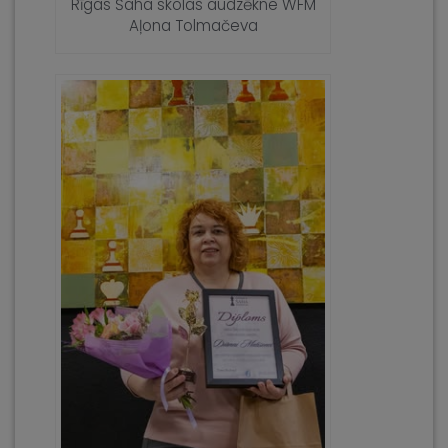
Rīgas Šaha skolas audzēkne WFM
Aļona Tolmačeva