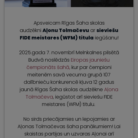
Apsveicam Rīgas Šaha skolas
audzēkni
Aļonu Tolmačevu
ar
sieviešu
FIDE meistares (WFM) titula
iegūšanu!
2025.gada 7. novembrī Melnkalnes pilsētā
Budvā noslēdzās
Eiropas jauniešu
čempionāts šahā,
kur par čempioni
meitenēm savā vecuma grupā 107
dalībnieču konkurencē kļuva 12 gadus
jaunā Rīgas Šaha skolas audzēkne
Aļona
Tolmačeva
, iegūstot arī sieviešu FIDE
meistares (WFM) titulu.
No sirds priecājamies un lepojamies ar
Aļonas Tolmačevas šaha panākumiem! Lai
skaistas partijas un uzvaras Aļonai arī